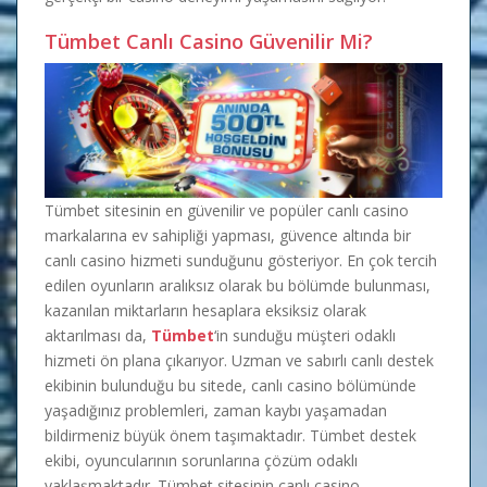
Tümbet Canlı Casino Güvenilir Mi?
Tümbet sitesinin en güvenilir ve popüler canlı casino
markalarına ev sahipliği yapması, güvence altında bir
canlı casino hizmeti sunduğunu gösteriyor. En çok tercih
edilen oyunların aralıksız olarak bu bölümde bulunması,
kazanılan miktarların hesaplara eksiksiz olarak
aktarılması da,
Tümbet
‘in sunduğu müşteri odaklı
hizmeti ön plana çıkarıyor. Uzman ve sabırlı canlı destek
ekibinin bulunduğu bu sitede, canlı casino bölümünde
yaşadığınız problemleri, zaman kaybı yaşamadan
bildirmeniz büyük önem taşımaktadır. Tümbet destek
ekibi, oyuncularının sorunlarına çözüm odaklı
yaklaşmaktadır. Tümbet sitesinin canlı casino