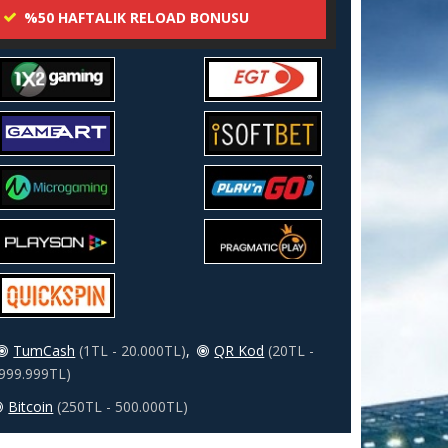
%50 HAFTALIK RELOAD BONUSU
TumCash
(1TL - 20.000TL)
,
QR Kod
(20TL -
 999.999TL)
Bitcoin
(250TL - 500.000TL)