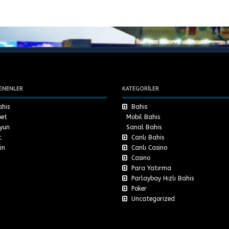
ENENLER
KATEGORİLER
ahis
Bahis
et
Mobil Bahis
yun
Sanal Bahis
t
Canlı Bahis
in
Canlı Casino
Casino
Para Yatırma
Parlaybay Hızlı Bahis
Poker
Uncategorized