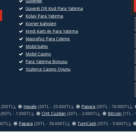
Güvenilir
Güvenli QR Kod Para Yatırma
Kolay Para Yatırma
Korner bahisleri
Kredi Kartı ile Para Yatırma
Masrafsız Para Çekme
Mobil bahis
Mobil Casino
Para Yatırma Bonusu
Yüzlerce Casino Oyunu
1.250TL)
,
Havale
(20TL - 25.000TL)
,
Papara
(20TL - 10.000TL)
,
(50TL - 1.000TL)
,
Cmt Cüzdan
(20TL - 2.000TL)
,
Bitcoin
(1TL -
000TL)
,
Papara
(20TL - 50.000TL)
,
TumCash
(25TL - 5.000TL)
,