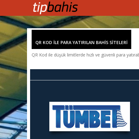
QR KOD ILE PARA YATIRILAN BAHIS SITELERI
QR Kod ile düşük limitlerde hızlı ve güvenli para yatırabi