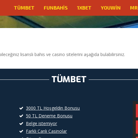
TÜMBET
FUNBAHIS
1XBET
YOUWIN
MR
leceğiniz lisanslı bahis ve casino sitelerini aşağıda bulabilirsiniz.
TÜMBET
3000 TL Hoşgeldin Bonusu
50 TL Deneme Bonusu
Belge istemiyor
Farklı Canlı Casinolar