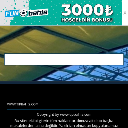
TOGGLE
X
WWW.TIPBAHIS.COM
Copyright by www.tipbahis.com
Bu sitedeki bilgilerin tüm hakları tarafımıza ait olup başka
makalelerden alıntı değildir. Yazılı izin olmadan kopyalanamaz