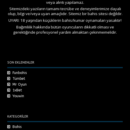
veya alıntı yapılamaz.
Sitemizdeki yazıların tamamı tecrübe ve deneyimlerimize dayalı
olup, bilgi ve/veya uyarı amaçlıdır. Sitemiz bir bahis sitesi değildir.
UYARI: 18 yaşından küçüklerin bahis/kumar oynamaları yasaktır!
Bağımlılık hakkında bütün oyuncuların dikkatli olması ve
gerektiğinde profesyonel yardım almaktan çekinmemelidir.
SON EKLENENLER
Funbahis
Tümbet
Mr Oyun
1xBet
Youwin
KATEGORİLER
Bahis