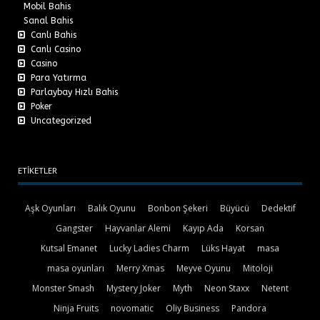
Mobil Bahis
Sanal Bahis
Canlı Bahis
Canlı Casino
Casino
Para Yatırma
Parlaybay Hızlı Bahis
Poker
Uncategorized
ETİKETLER
Aşk Oyunları
Balık Oyunu
Bonbon Şekeri
Büyücü
Dedektif
Gangster
Hayvanlar Alemi
Kayıp Ada
Korsan
Kutsal Emanet
Lucky Ladies Charm
Lüks Hayat
masa
masa oyunları
Merry Xmas
Meyve Oyunu
Mitoloji
Monster Smash
Mystery Joker
Myth
Neon Staxx
Netent
Ninja Fruits
novomatic
Oliy Business
Pandora