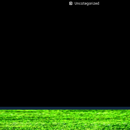
Uncategorized