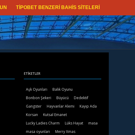
YUN
TIPOBET BENZERI BAHIS SITELERI
ETİKETLER
Aşk Oyunları
Balık Oyunu
Bonbon Şekeri
Büyücü
Dedektif
Gangster
Hayvanlar Alemi
Kayıp Ada
Korsan
Kutsal Emanet
Lucky Ladies Charm
Lüks Hayat
masa
masa oyunları
Merry Xmas