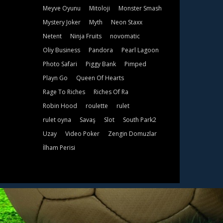
Meyve Oyunu
Mitoloji
Monster Smash
Mystery Joker
Myth
Neon Staxx
Netent
Ninja Fruits
novomatic
Oliy Business
Pandora
Pearl Lagoon
Photo Safari
Piggy Bank
Pimped
Playn Go
Queen Of Hearts
Rage To Riches
Riches Of Ra
Robin Hood
roulette
rulet
rulet oyna
Savaş
Slot
South Park2
Uzay
Video Poker
Zengin Domuzlar
İlham Perisi