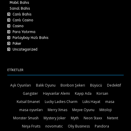
Mobil Bahis
Sanal Bahis
Canlı Bahis
Canlı Casino
Casino
Para Yatırma
Parlaybay Hızlı Bahis
Poker
Uncategorized
ETİKETLER
Aşk Oyunları
Balık Oyunu
Bonbon Şekeri
Büyücü
Dedektif
Gangster
Hayvanlar Alemi
Kayıp Ada
Korsan
Kutsal Emanet
Lucky Ladies Charm
Lüks Hayat
masa
masa oyunları
Merry Xmas
Meyve Oyunu
Mitoloji
Monster Smash
Mystery Joker
Myth
Neon Staxx
Netent
Ninja Fruits
novomatic
Oliy Business
Pandora