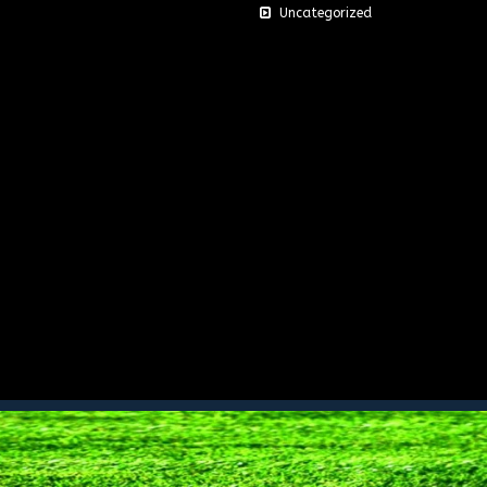
Uncategorized